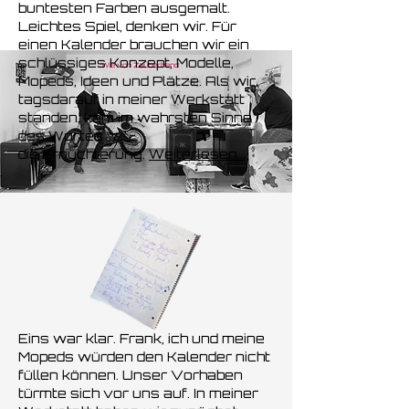
buntesten Farben ausgemalt.
Leichtes Spiel, denken wir. Für
einen Kalender brauchen wir ein
schlüssiges Konzept, Modelle,
Mopeds, Ideen und Plätze. Als wir
tagsdarauf in meiner Werkstatt
standen, kam im wahrsten Sinne
des Wortes
die Ernüchterung.
Weiterlesen...
Eins war klar. Frank, ich und meine
Mopeds würden den Kalender nicht
füllen können. Unser Vorhaben
türmte sich vor uns auf.
In meiner